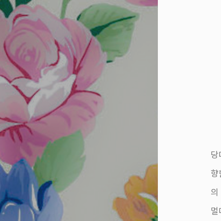
당
향
의
멀