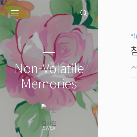
막
Non-Volatile
SW
Memories
SWEV