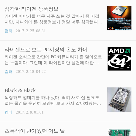
비밀번호 하나를 못외우는 나를 보며 어찌해야 할지
고, 기다린 보람이 있다는 생각이다. 그런 의미에서
심각한 라이젠 상품정보
고민스러운 표정을 지으셨고, 동생은 군대를 다녀오
이번 달 견적 부터는 라이젠 위주의 견적이 들어간
고 나서는 내가..
다. 당장 눈앞의 게임 성능은 인텔이 조금 더 나은 편
라이젠 이야기를 너무 자주 쓰는 것 같아서 좀 지겹
이 맞다. 그러나 컴퓨터는 게임기로만 쓰일 물건이
지만, 다나와에 뜬 상품정보가 정말 너무 심각했다.
아니기도 하거니와, CPU의 전체성능이 높은 쪽이 더
디자인은 정말 흠잡을 데 없이 잘 되어 있는데 문장
컴터
2017. 2. 25. 08:31
긴 수명을 가졌다는 것을 우리는 알고 있기도 하다.
하나하나가 너무 무신경한데다 비문이 많고 친절하
켄츠 할배는 있어도, 울프 할배는 없듯이 더 나은 쓰
지도 않다. 남이 열심히 만들어 둔 결과물을 가지고
루풋 성능은 더 긴 수명을 보장한다. 컴퓨터의 교체
까는 일은 좀 피하고 싶었다. 블로그에 맨날 남의 욕
라이젠으로 보는 PC시장의 온도 차이
주기가 예전의 2~3년에서 5년 이상으로 늘어난 ..
만 써있으면 좀 그렇지 않겠나. 그런데 아무리 생각
해도 이건 아니다. 그래서 쓴다. 쓰는 김에 원본 문구
라이젠 소식으로 간만에 PC 커뮤니티가 좀 달아오르
에서 좀 아니다 싶은 부분들을 찝어서 다시 써 보았
는 느낌이다. 그런데 이 라이젠이란 물건에 대한 사
다. 파란 글씨는 내가 쓴 문장이다. 인공지능이라는
람들의 온도차이가 명확한 것이 내 눈엔 재미있게 느
컴터
2017. 2. 18. 04:22
단어가 괜찮아 뵈는 시대가 아니라는 생각이다. 에어
껴졌다. 그 이유를 알 것만 같아서 옛날 이야기 좀 곁
컨이나 세탁기에 붙어있는 인공지능 마크를 기억하
들어서 설명을 해볼까 싶다. 언제나처럼 가벼운 글이
는 사람들이 있을 것이다. 20년쯤 전엔 그런 딱지 하
되겠지만, 꽤 오래 전까지 시간을 거슬러 올라가야
Black & Black
나 붙이면 뭔가 제품이 최첨단이라는 느낌을 받곤 했
하기에 조금 지루할지도 모른다. 아무렴 어떠랴. 하
다..
루에 100명 오는 블로그에 지루한 글 하나쯤 쓰는 것
외장하드 껍데기를 하나 샀다. 딱히 새로 살 필요도
도 나쁠 것이 없다. 쓰는 내가 즐거우면 그만이니까.
없는 물건을 순전히 모양만 보고 사서 갈아치웠는데,
△ 모든 것의 시작, AMD64 x64라는 이름이 더 익숙
나를 아는 사람은 내가 어지간하면 이런 짓을 하지
컴터
2017. 2. 9. 01:01
한 사람들이 많을 것이다. 그리고 이 x64의 원래 이름
않는다는 것을 알고 좀 의아해 할 것이다. 뭐 어쨌든,
은 x86-64였다. 이름 그대로 x86의 기본적인 아키텍
생긴게 혹해서 샀다가 기대했던 것보다 너무 예뻐서
쳐를 가져오면서 64비트 연산이 가능한 상위 호환의
겸사겸사 사진을 찍었고 사진 찍은 김에 간단하게 글
초록색이 반가웠던 어느 날
개념이었고, 지금은 AMD와..
도 하나 쓰기로 마음 먹었다. 그래서 쓴다. Orico라는