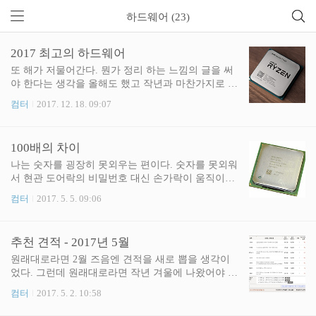
하드웨어 (23)
2017 최고의 하드웨어
또 해가 저물어간다. 뭔가 정리 하는 느낌의 글을 써
야 한다는 생각을 올해도 했고 작년과 마찬가지로 올
해도 난 딱히 한 것이 없었다. 그래서 또 만만한 컴퓨
컴터
2017. 12. 18. 09:07
터 이야기다. 제조사와 제품을 가리지 않고 좋은 것,
나쁜 것을 구분해보려 한다. 객관적인 기준은 없다.
내 맘에 들면 칭찬하고, 내 맘에 안들면 욕한다. 나는
100배의 차이
여기 있는 제품들 제조사와 별 관계가 없는 사람이니
이해관계에 따라 실드 쳐주거나 욕하는 일 따위도 없
나는 숫자를 굉장히 못외우는 편이다. 숫자를 못외워
을 것이다. 오로지 제품과 서비스만 가지고 이야기
서 현관 도어락의 비밀번호 대신 손가락이 움직이는
하고자 한다. 마침 올해는 PC시장이 재밌게 돌아간
방향과 순서를 기억하는 수준. 그래서 키패드의 5번
컴터
2017. 5. 5. 09:06
덕분에 쓸 이야기가 정말 많을 것 같은데, 글이 얼마
을 좌표 중심축으로 잡고 손가락을 위아래로 움직여
나 포만감 있게 나올지는 아직 잘 모르겠다. 써보면
가며 비밀번호를 누른다. 늘 그런 방식으로 문을 열
알겠지. 최고의 CPU - AMD 라이젠 1700 설명이 필요
다가 한동안 집을 떠나있던 탓에 손가락의 움직임을
추천 견적 - 2017년 5월
없다고 느껴질 정도다. 괴상..
까먹은 적이 있다. 결국 집의 도어락을 열지 못하고
세 번쯤 실패한 뒤에 문을 두드리는 바보짓을 했는
원래대로라면 2월 즈음엔 견적을 새로 뽑을 생각이
데, 나중에 알고 보니 집 비밀번호는 동생 생일이란
었다. 그런데 원래대로라면 작년 겨울에 나왔어야 할
다. 날짜로 기억하면 기억이 나는데, 숫자들만 가지
라이젠이 올 봄이 다 되어서야 나왔고, 그나마도 최
컴터
2017. 5. 2. 10:58
고 기억하려 하니 내 기준에서는 아주 당연하게도 기
상위 라인업만 먼저 출시되어 견적을 짜기 조금 애매
억하고 인식하기 어려운 숫자의 나열이었다. 엄마는
했다. 다행히도 라이젠은 기대만큼 잘 나온 CPU였