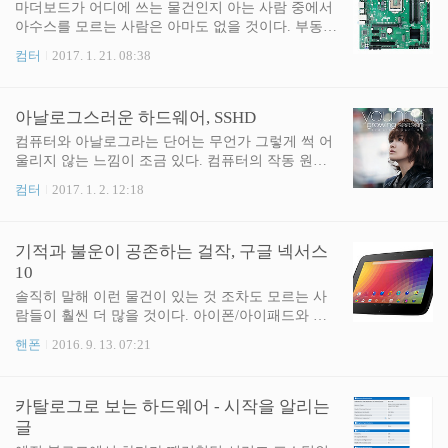
회사의 2139U3라는 모델이다. USB 3.0을 지원하는
마더보드가 어디에 쓰는 물건인지 아는 사람 중에서
2.5인치 외장 HDD 케이스이고 이런 류의 제품들이
아수스를 모르는 사람은 아마도 없을 것이다. 부동의
그러하듯 특별히 좋을 것도, 나쁠 것도 없겠지만 디
세계 1위 마더보드 제조사이기도 하고 마더보드 외
컴터
2017. 1. 21. 08:38
자인이 너무 멋져서 사는 나같은 사람들은 종종 있는
에도 스마트폰과 공유기 혹은 노트북처럼 개인 소비
모양이다. 나온지 그리 오래 된 제품은 아니고 덕분
자용 각종 IT기기를 많이, 그리고 잘 만드는 곳이기
에 UASP도 지원한다. Orico라는 회사가 제품 질에 투
도 하다. 마더보드 말고도 이곳 저곳에서 아수스를
아날로그스러운 하드웨어, SSHD
자를 많이 하는 회사..
볼 수 있다는 것은 분명히 좋은 일이다. 세계 최고 수
준의 기술력과 건실한 제조 마인드를 가진 회사가 이
컴퓨터와 아날로그라는 단어는 무언가 그렇게 썩 어
것 저것 많이 찍어내고 그 제품들이 실제로 괜찮기까
울리지 않는 느낌이 조금 있다. 컴퓨터의 작동 원리
지 하다면 소비자들 입장에서 손해 볼 구석이 뭐가
에 디지털 신호와 관련된 여러 원리가 들어가기도 하
컴터
2017. 1. 2. 12:18
있겠는가. 실제로 아수스는 시장의 선두주자로서 편
는데다가 예전엔 아날로그에 가깝게 작동했던 부분
하게 주저앉아 장사하지 않고 여러가지 재밌는 물건
들도 요즘은 디지털로 전환되는 경우가 상당히 많아
을 만들어내곤 했는데 요즘 본 것중에 제일 충격적인
져서다. 특히 전기와 관계된 부분이 그런데, 마더보
기적과 불운이 공존하는 걸작, 구글 넥서스
것은 외장형 수랭 쿨러가 달린 노트북이었다. △ 아
드의 CPU 전원부나 파워 서플라이가 디지털화 되는
10
수스가 잘..
일이 요즘엔 굉장히 잦아졌다. 디지털이라는 단어가
여기 저기서 괜찮은 의미로 쓰이다보니 상대적으로
솔직히 말해 이런 물건이 있는 것 조차도 모르는 사
아날로그가 조금 낡고 구식인 방식처럼 보일때도 많
람들이 훨씬 더 많을 것이다. 아이폰/아이패드와 갤
다. 허나 디지털이 아날로그보다 더 우월하다고 말하
럭시 빼고는 듣보 소리를 듣는 한국 시장에서 넥서스
핸폰
2016. 9. 13. 07:21
기는 조금 어렵다. 초창기의 디지털 방식 게임패드나
라는 브랜드는 인기도 없고 인지도도 바닥이니까. 넥
조이스틱은 사용자의 세세한 움직임을 제대로 전달
서스 10은 출시된지 4년이 다 되어가는 구형 태블릿
하지 못해 아날로그 스틱이 나올 때 까지 게이머들을
이다. 거기에 우리나라에 정식으로 출시된 적도 없
카탈로그로 보는 하드웨어 - 시작을 알리는
괴롭혔고, 대표적인 ..
다. 지금 국내에 돌아다니는 물건들은 죄다 직구로
글
해외에서 들여왔거나 일본쪽의 재고 물량이 2년쯤