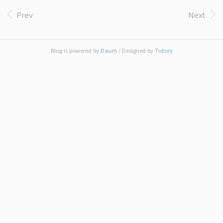
대가 3배 수준인데다 로봇혼의 가동률은 변형 기능
같은 색의 립스틱과 가방을 보면서 다르다고 말하는
Prev
Next
을 포기하고 얻어낸 결과물이다. 당연히 이쪽..
것과 대충 비슷한 일이려니 한다. 얼마전에 라이트닝
제타 건담을 홍인석에게 뜯어내면서 집에 있던 제타
들 사진을 좀 찍어볼까 하다가 RG 제타를 만들면서
어지간히도 만들기 싫었는지 먹선을 하나도 안넣었
Blog is powered by
Daum
/ Designed by
Tistory
길래 그냥 포기하고 웹에서 사진들을 모아다가 짜깁
기 해보았다. 순서대로 HGUC 제타, RG 제타, HGBF
라이트닝 제타, 그리고 새로 나올 HGUC 리바이브 제
타이다. △ 누르면 많이 커진다. 넷 다 모두..