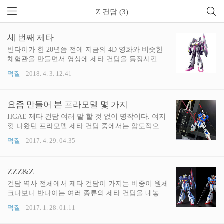
Z 건담 (3)
세 번째 제타
반다이가 한 20년쯤 전에 지금의 4D 영화와 비슷한
체험관을 만들면서 영상에 제타 건담을 등장시킨 적
이 있다. 그냥 TV판의 파란색 Z 건담을 등장시킬 수
덕질
2018. 4. 3. 12:41
도 있었지만, 마침 영화속의 Z는 대기권으로 피난해
오던 민간인 남매를 돕던 상황이었고 기동전사 제타
건담의 주요 전장은 우주로 잡혀 있기에 지구에 주인
요즘 만들어 본 프라모델 몇 가지
공 일행들이 끼어들기가 애매했다고 생각했던 모양
이다. 결국 지구상에 존재하는 부대가 따로 있었고,
HGAE 제타 건담 여러 말 할 것 없이 명작이다. 여지
세 번째로 생산된 제타 건담을 그곳에서 하나 초기
껏 나왔던 프라모델 제타 건담 중에서는 압도적으로
검증 차원으로 들고 있었다는 설정이 붙었다. 이게
최고인 제품이라 할만한 수준. 특별히 부러질까 걱정
덕질
2017. 4. 29. 04:35
초기 검증형이라는 이름이 붙은 제타 3호기의 첫 번
되는 지점 없이 모든 관절이 다 충분한 두께의 회전
째 등장이다. △ 반다이 영상 체험관에 최초 등장한
축으로 사출되어 있으며 관절 강도 조절도 잘 되어있
제타 3호기의 모습 제타 건담은 팬이 많은 기체였고,
다. 구판과 비교할 수 없을 정도로 나아진 사출색은
ZZZ&Z
우주세기에서 세 손가락 안에 들게 인기 좋은 건담에
말 할 것도 없고, 총을 제대로 쥐는 것 조차도 불가능
..
했던 구판 HGUC와는 달리 여기 저기가 시원 시원하
건담 역사 전체에서 제타 건담이 가지는 비중이 원체
게 꺾여준다. 특히 어깨를 수직으로 들어올릴 수 있
크다보니 반다이는 여러 종류의 제타 건담을 내놓았
는 제타, 허리를 앞으로 푹 숙일 수 있는 제타는 이 H
는데, HGUC에서 제타가 새로 나오는 마당에 생각해
덕질
2017. 1. 28. 01:11
GAE가 처음이다. 프라모델이 아니라면 로봇혼 제타
보니 내가 집에 제타 건담만 1/144사이즈로 세 가지
정도가 이런 액션을 소화할 수 있지만, 애초에 가격
나 가지고 있다는 사실을 깨달았다. 여자들이 다 똑