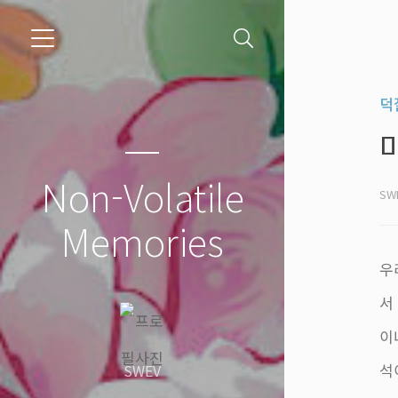
덕
Non-Volatile
SW
Memories
우
서
이
석
SWEV