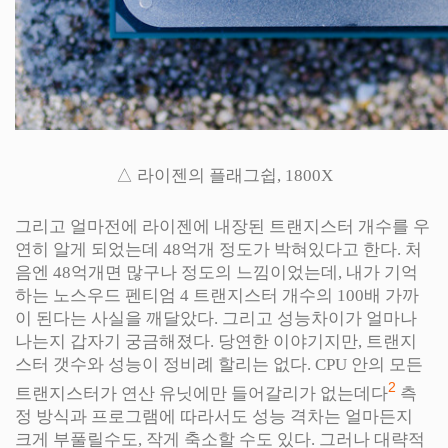
△ 라이젠의 플래그쉽, 1800X
그리고 얼마전에 라이젠에 내장된 트랜지스터 개수를 우
연히 알게 되었는데 48억개 정도가 박혀있다고 한다. 처
음엔 48억개면 많구나 정도의 느낌이었는데, 내가 기억
하는 노스우드 펜티엄 4 트랜지스터 개수의 100배 가까
이 된다는 사실을 깨달았다. 그리고 성능차이가 얼마나
나는지 갑자기 궁금해졌다. 당연한 이야기지만, 트랜지
스터 갯수와 성능이 정비례 할리는 없다. CPU 안의 모든
2
트랜지스터가 연산 유닛에만 들어갈리가 없는데다
측
정 방식과 프로그램에 따라서도 성능 격차는 얼마든지
크게 부풀릴수도, 작게 축소할 수도 있다. 그러나 대략적