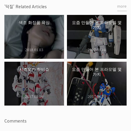
more
'덕질' Related Articles
색조 화장품 욕심
요즘 만들어 본 프라모델 몇
가지
2018.01.03
2017.08.14
시즈오카 하비쇼
요즘 만들어 본 프라모델 몇
가지
2017.05.16
2017.04.29
Comments