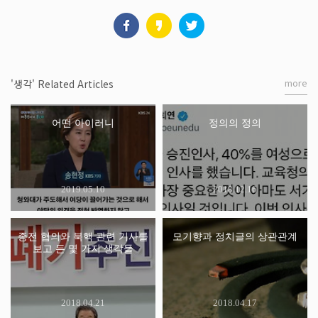
more
'생각' Related Articles
어떤 아이러니
정의의 정의
2019.05.10
2018.12.16
종전 협의와 북핵 관련 기사를
모기향과 정치글의 상관관계
보고 든 몇 가지 생각들
2018.04.21
2018.04.17