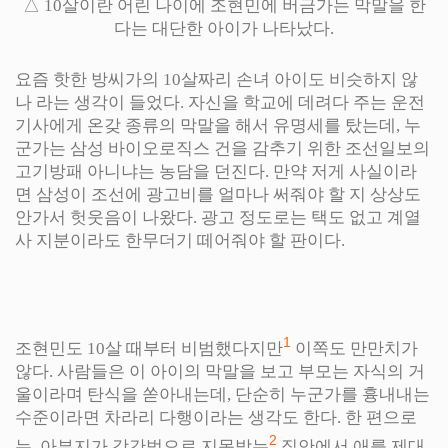
△ 10살이란 어린 나이에 조현민에 버금가는 막말을 한
다는 대단한 아이가 나타났다.
요즘 핫한 방씨가의 10살짜리 손녀 아이도 비슷하지 않
나 라는 생각이 들었다. 자신을 학교에 데려다 주는 운전
기사에게 온갖 종류의 막말을 해서 유명세를 탔는데, 누
군가는 삼성 바이오로직스 건을 감추기 위한 조선일보의
고기방패 아니냐는 농담을 던진다. 만약 저게 사실이라
면 삼성이 조선에 광고비를 얼마나 써줘야 할 지 상상도
안가서 헛웃음이 나왔다. 광고 정도로는 택도 없고 계열
사 지분이라도 한무더기 떼어줘야 할 판이다.
1
조현민도 10살 때부터 비범했다지만
이쪽도 만만치가
않다. 사람들은 이 아이의 막말을 보고 부모는 자식의 거
울이라며 탄식을 쏟아내는데, 단순히 누군가를 흉내내는
수준이라면 차라리 다행이라는 생각도 한다. 한 편으로
2
는, 아부지가 강간범으로 지목받는
집안에서 애를 제대