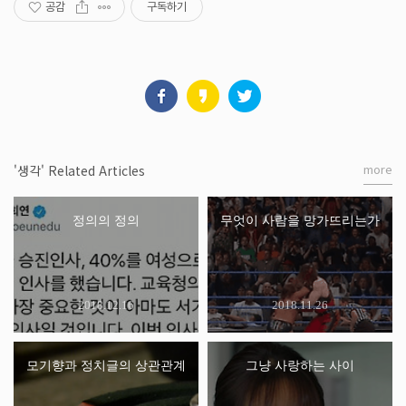
공감
구독하기
more
'생각' Related Articles
정의의 정의
무엇이 사람을 망가뜨리는가
2018.12.16
2018.11.26
모기향과 정치글의 상관관계
그냥 사랑하는 사이