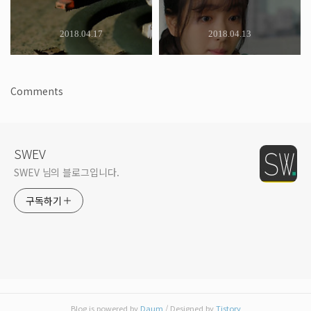
2018.04.17
2018.04.13
Comments
SWEV
SWEV 님의 블로그입니다.
구독하기
Blog is powered by
Daum
/ Designed by
Tistory