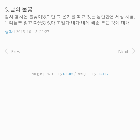
들러 엄마와 아침밥을 먹으면서 결혼이나 연애쪽으
제나 어디서든 크고 당당하던 내 목소리가, 그 순간 만큼은 정말 거
옛날의 불꽃
로는 이젠 뭔가 마음이 전혀 움직이질 않는다는 이야
짓말처럼 나오지 않았다. 나오지 않던 목소리로 여러 번 반복해서 힘
기를 했..
겹게 쥐어짜내가며 이야기 했다. 헤어지자고. 미안하다고. 그 아픈
잠시 훔쳐온 불꽃이었지만 그 온기를 쬐고 있는 동안만은 세상 시름,
이야기를 반복해서 짜내야 했던 나도 힘들었지만, 여러 번 들어야만
두려움도 잊고 따뜻했었다 고맙다 네가 내게 해준 모든 것에 대해 주
했던 당신이 더 아팠다는 것을 나는 알고 있다. #3. 몇 달이 흘렀다.
지 않은 것들에 대해서도…… - 최영미, 옛날의 불꽃
생각
2015. 10. 15. 22:27
더 이상은 슬퍼하지 않았으면 좋..
Prev
Next
Blog is powered by
Daum
/ Designed by
Tistory