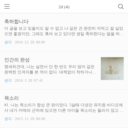
2d (4)
축하합니다
이 글을 보고 있을지도 알 수 없고 나 같은 건 완전히 까먹고 잘 살았
으면 좋겠지만, 그래도 혹여 보고 있다면 생일 축하한다는 말을 하고
싶습니다. 잘 지내는지, 건강한지, 그 순진하고 착한 성격에 또 나처
생각
2016. 12. 29. 00:00
럼 거지 발싸개 같은 놈한테 걸려서 맘 아플 일은 없었는지 항상 걱
정스럽고 보고싶어 연락을 하고픈 마음은 굴뚝같지만 그러면 안된
다는 생각으로 1년 반째 열심히 꾹꾹 참고 있어요. 그러니까 혹여 이
인간의 완성
글을 볼지 모르는 당신도 잘 견뎌내길. 건강하길.
맹세하건대, 나는 살면서 단 한 번도 우리 엄마 같은
완벽한 인격자를 본 적이 없다. 대책없이 착하거나
바보같은 사람은 흔하지만 우리 엄마처럼 머리가 잘
생각
2016. 3. 28. 07:41
돌아가면서도 만인에게 사랑받을 수 밖에 없는 사람
은 드물다. 엄마가 돌보는 아이들은 자기 부모보다
엄마를 더 따르고, 엄마가 가면 울고불고 난리에 하
목소리
다못해 동네 개마저도 엄마를 보면 삼시세끼 밥 챙겨
주는 주인을 버리고 달려오기 일쑤다. 엄마에게서 뿜
#1. 나는 목소리가 항상 큰 편이었다. 5살때 다녔던 유치원 비디오에
어져 나오는 사랑의 힘을 다들 피부로 느끼고 있기
서 내가 카메라 근처에 있으면 다른 아이들 목소리는 들리지 않고 내
때문이리라. 엄마를 보며 나는 '인간의 완성'이라는
목소리만 나온다. 안그래도 큰 목소리가 학창시절 이후에 더 커졌다.
생각
2015. 12. 29. 00:00
말을 자주 떠올린다. 맞다. 우리 엄마는 옳은 방향으
그래서 나는 살면서 목이 쉬거나 메어 본 적이 단 한번도 없다. #2.
로 인격이 완성된 사람이다. 며칠 전 간만에 본가에
그런데 헤어지자는 말을 할 때는 목이 메어 말이 나오지 않았다. 언