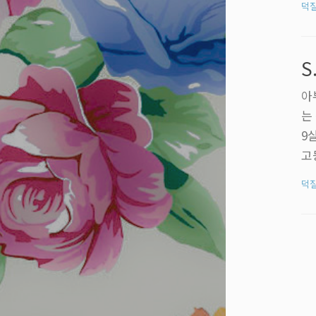
덕
슷
는
었
S
반
아
는
9살
고
숨
덕
n
h 
가