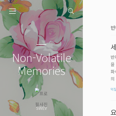
반
세
Non-Volatile
반
을
Memories
화
의
했
덕
을
라
제
SWEV
요
인