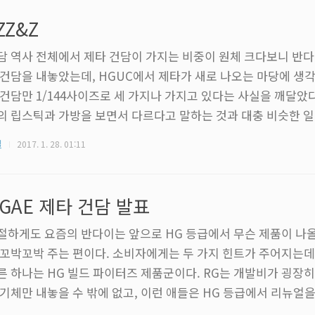
 부담스러운 기체라면 프로포션이 PG급으로 잘 뽑혔고 금형 내구
ZZ&Z
지 않은 메가 사이즈..
담 역사 전체에서 제타 건담이 가지는 비중이 원체 크다보니 반다
 건담을 내놓았는데, HGUC에서 제타가 새로 나오는 마당에 생
 건담만 1/144사이즈로 세 가지나 가지고 있다는 사실을 깨달았
의 립스틱과 가방을 보면서 다르다고 말하는 것과 대충 비슷한 일
 라이트닝 제타 건담을 홍인석에게 뜯어내면서 집에 있던 제타들
질
2017. 1. 28. 01:11
다가 RG 제타를 만들면서 어지간히도 만들기 싫었는지 먹선을 
 포기하고 웹에서 사진들을 모아다가 짜깁기 해보았다. 순서대로 H
, HGBF 라이트닝 제타, 그리고 새로 나올 HGUC 리바이브 제타
GAE 제타 건담 발표
다. 넷 다 모두..
절하게도 요즘의 반다이는 앞으로 HG 등급에서 무슨 제품이 나
 꼬박꼬박 주는 편이다. 소비자에게는 두 가지 힌트가 주어지는데,
른 하나는 HG 빌드 파이터즈 제품군이다. RG는 개발비가 굉장히
 기체만 내놓을 수 밖에 없고, 이런 애들은 HG 등급에서 리뉴얼을
. 그래서 RG와 최근의 HG 리바이브는 어느 정도 제품 라인업이 