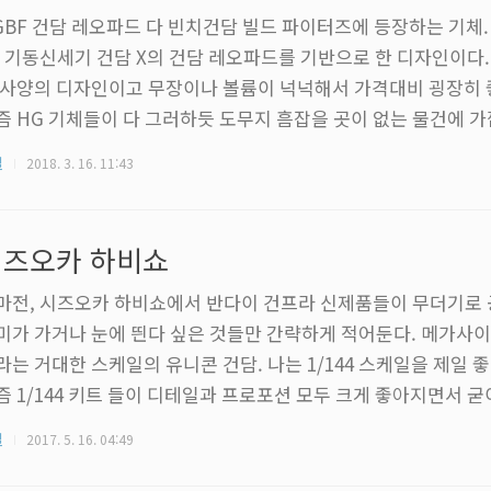
GBF 건담 레오파드 다 빈치건담 빌드 파이터즈에 등장하는 기체.
, 기동신세기 건담 X의 건담 레오파드를 기반으로 한 디자인이다.
 사양의 디자인이고 무장이나 볼륨이 넉넉해서 가격대비 굉장히 
즘 HG 기체들이 다 그러하듯 도무지 흠잡을 곳이 없는 물건에 가
장형을 선택 조립 할 수 있게 되어있고 사진은 중장형 기준이다.
질
2018. 3. 16. 11:43
즘 이런 포격사양 기체를 만져본지 오래된 느낌이라 일부러 중장
였다. 제품 외적으로 걱정스런 구석이 있다. 기동신세기 건담 X의
담 에어마스터는 HGAW로 출시되어 있는데, 이 녀석의 원전인 
시즈오카 하비쇼
미가 보이지 않..
마전, 시즈오카 하비쇼에서 반다이 건프라 신제품들이 무더기로 
미가 가거나 눈에 띈다 싶은 것들만 간략하게 적어둔다. 메가사이즈
라는 거대한 스케일의 유니콘 건담. 나는 1/144 스케일을 제일 
즘 1/144 키트 들이 디테일과 프로포션 모두 크게 좋아지면서 굳
스러운 가격과 크기를 쫓을 이유가 없어졌기 때문이다. 문제는 1/
질
2017. 5. 16. 04:49
 오는 박력이라는게 전혀 없다는 점인데, 메가 사이즈는 그런 부
히 좋은 물건. 특히 유니콘처럼 MG의 프로포션이 엉망이고 PG