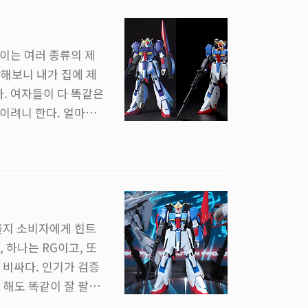
성을 위해 각을 뭉개
이는 여러 종류의 제
각해보니 내가 집에 제
다. 여자들이 다 똑같은
이려니 한다. 얼마전
 사진을 좀 찍어볼까
하나도 안넣었길래 그
GUC 제타, RG 제
이다. △ 누르면 많이
올지 소비자에게 힌트
 하나는 RG이고, 또
 비싸다. 인기가 검증
 해도 똑같이 잘 팔린
겹치며 순서도 거의 비