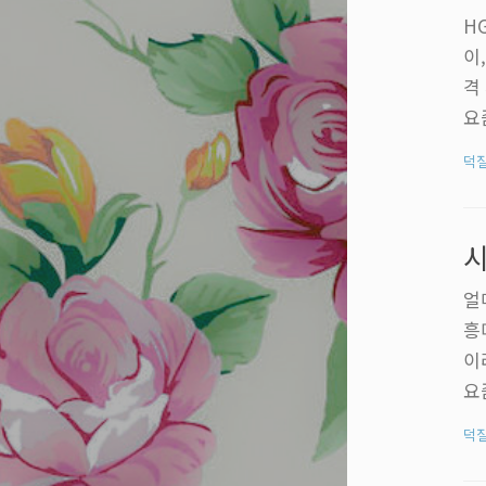
H
이
격
요
중
덕
요
붙
건
기
얼
흥
이
요
담
덕
서
장