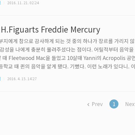
질
2016. 11. 21. 02:24
하게 따라오는 편이었다. 빌드 파이터즈에 바리에이션 기체가 등
 제품을 내놓던 것도 반다이의 규칙이다. 여차하면 금형을 같이 써
고 원형에 비해서 상대적으로 팬덤이 약한 빌드 파이터즈 소속 
.H.Figuarts Freddie Mercury
응을 살피기도 좋..
부지에게 참으로 감사하게 되는 것 중의 하나가 장르를 가리지 않
 감성을 나에게 충분히 물려주셨다는 점이다. 어릴적부터 음악을 
 때 Fleetwood Mac을 들었고 10살때 Yanni의 Acropolis
등학교 때 퀸의 음악을 알게 됐다. 기뻤다. 이런 노래가 있다니. 
이 멎을 듯한 감동이었다. 퀸의 음반을 사모으기 시작했고, 마지막 
질
2016. 4. 15. 14:27
 Heaven은 너무 자주 듣다가 CD가 다 긁혀서 갖다 버리고 새로 또
Love Will Kill You는 몇천 번은 들은 것 같다. 지금도 하루에
 있다. 건담을 엄청나게 모아댔지만 피규어..
Prev
1
Nex