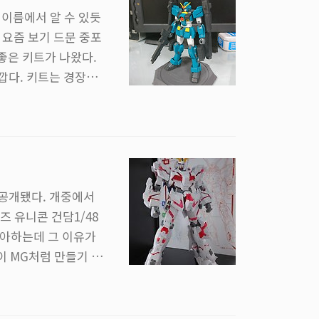
 이름에서 알 수 있듯
 요즘 보기 드문 중포
좋은 키트가 나왔다.
깝다. 키트는 경장형,
 경장형도 나름 예쁜데
형에 맞게 무장을 다
 주역기체인 건담 X와
건담 레오파드는 나올
공개됐다. 개중에서
 유니콘 건담1/48
좋아하는데 그 이유가
이 MG처럼 만들기 부
144 스케일은 크기에
분에서 보면 나한테 굉
의 조립이나 가격 모두