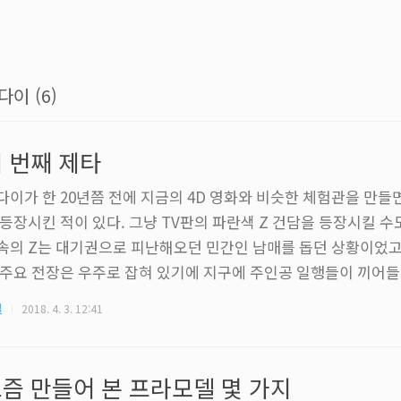
다이 (6)
 번째 제타
다이가 한 20년쯤 전에 지금의 4D 영화와 비슷한 체험관을 만들
 등장시킨 적이 있다. 그냥 TV판의 파란색 Z 건담을 등장시킬 수
속의 Z는 대기권으로 피난해오던 민간인 남매를 돕던 상황이었고
 주요 전장은 우주로 잡혀 있기에 지구에 주인공 일행들이 끼어
던 모양이다. 결국 지구상에 존재하는 부대가 따로 있었고, 세 번
질
2018. 4. 3. 12:41
 그곳에서 하나 초기 검증 차원으로 들고 있었다는 설정이 붙었다
는 이름이 붙은 제타 3호기의 첫 번째 등장이다. △ 반다이 영상
타 3호기의 모습 제타 건담은 팬이 많은 기체였고, 우주세기에서 
즘 만들어 본 프라모델 몇 가지
기 좋은 건담에 ..