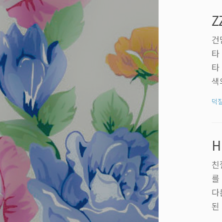
가
Z
놓
건
타
타
색
에
덕
하
냥
타
H
커진
친
를
다
된
다