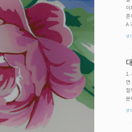
이
흔
A
생
대
1
면
절
분
에
생
북
써
료