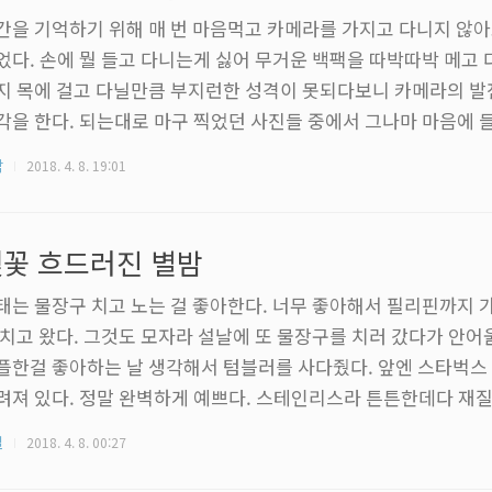
간을 기억하기 위해 매 번 마음먹고 카메라를 가지고 다니지 않아
었다. 손에 뭘 들고 다니는게 싫어 무거운 백팩을 따박따박 메고
지 목에 걸고 다닐만큼 부지런한 성격이 못되다보니 카메라의 발
각을 한다. 되는대로 마구 찍었던 사진들 중에서 그나마 마음에 
려봤다. 사진 순서와 시간 순서는 아무 관련이 없다. 그리고 전부
각
2018. 4. 8. 19:01
다. 누르면 커진다
꽃 흐드러진 별밤
태는 물장구 치고 노는 걸 좋아한다. 너무 좋아해서 필리핀까지 
 치고 왔다. 그것도 모자라 설날에 또 물장구를 치러 갔다가 안
플한걸 좋아하는 날 생각해서 텀블러를 사다줬다. 앞엔 스타벅스 
려져 있다. 정말 완벽하게 예쁘다. 스테인리스라 튼튼한데다 재질
당히 잘 되고 용량도 355mL라 딱 좋다. 보통, 한정판이라는 단어
질
2018. 4. 8. 00:27
만 한국엔 없는 필리핀 스타벅스의 2018 한정판이라 흔히 볼 수
 조금 기분 좋다. 받자마자 여기 저기에 사진을 보내면서 빨리 