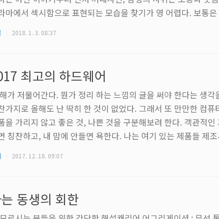
라마에서 섹시함으로 표현되는 모습을 찾기가 영 어렵다. 보통은
한 시선을 담은채로 그려지기 마련이다. 허나 여성의 자위는 그렇
질
2018. 1. 3. 08:37
 굉장히 상상력을 자극하는 좋은 아이템으로 묘사되곤 한다. 이를
가 그러하다. △ 코로나 엑스트라 맥주 광고. 자위 말고도 메트
 여자에게 먼저 허용됐는데, 오래전부터 여자가 남자같이 꾸미고
017 최고의 하드웨어
력이 있다고 표현하는 일이 많지만, ..
 해가 저물어간다. 뭔가 정리 하는 느낌의 글을 써야 한다는 생각
찬가지로 올해도 난 딱히 한 것이 없었다. 그래서 또 만만한 컴퓨
품을 가리지 않고 좋은 것, 나쁜 것을 구분해보려 한다. 객관적인 
면 칭찬하고, 내 맘에 안들면 욕한다. 나는 여기 있는 제품들 제
람이니 이해관계에 따라 실드 쳐주거나 욕하는 일 따위도 없을 것
터
2017. 12. 18. 09:07
비스만 가지고 이야기 하고자 한다. 마침 올해는 PC시장이 재밌게
기가 정말 많을 것 같은데, 글이 얼마나 포만감 있게 나올지는 아
 알겠지. 최고의 CPU - AMD 라이젠 1700 설명이 필요없다고 느
는 동생의 회한
 모르시는 분들을 위한 간단한 해설캐리어 어그리게이션 : 무선 