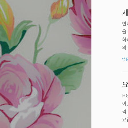
했
세
쓰
반
을
화
의
했
덕
을
라
제
요
인
H
이
격
요
중