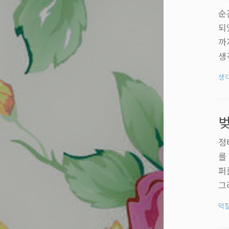
순
되
까
생
올
생
했
벚
정
를
퍼
그
적
덕
지
게