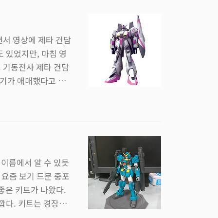
VDL 화장품을 받으면
면서 영상에 제타 건담
도 있었지만, 마침 영
 기동전사 제타 건담
들기가 애매했다고 생각
째로 생산된 제타 건담
. 이게 초기 검증형이
 체험관에 최초 등장한
세 손가락 안에 들게
 이름에서 알 수 있듯
 요즘 보기 드문 중포
좋은 키트가 나왔다.
깝다. 키트는 경장형,
 경장형도 나름 예쁜데