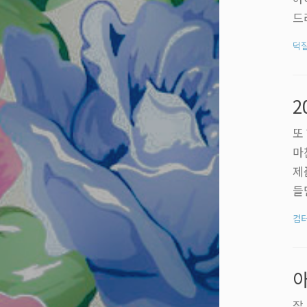
드
은
덕
는
고
도
2
매
또
마
제
들
사
컴
서
야
면
아
잘