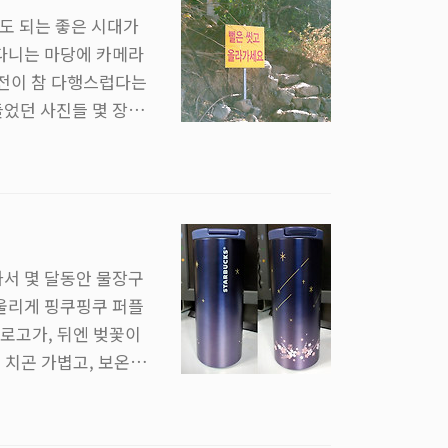
도 되는 좋은 시대가
 다니는 마당에 카메라
전이 참 다행스럽다는
들었던 사진들 몇 장을
 무보정, 리사이즈만
가서 몇 달동안 물장구
어울리게 핑쿠핑쿠 퍼플
로고가, 뒤엔 벚꽃이
 치곤 가볍고, 보온도
가 날 설레게 하진 않
 있는 물건이 아니라는
예쁘다고 말하라고 강요