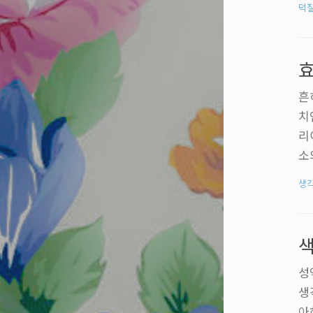
덕
요
붙
건
기
흔
치
리
소
대
생
두
이
또
색
다
성
생
아