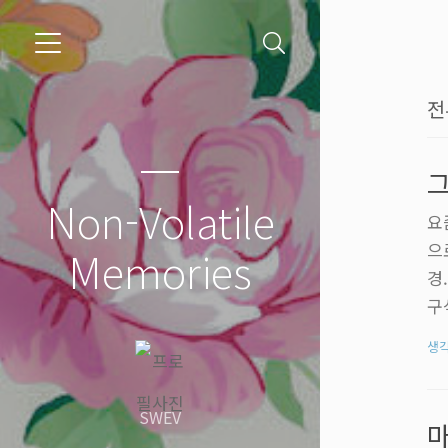
전
그
Non-Volatile
요
으
Memories
경
구
도
생
지
기
SWEV
미
마
많