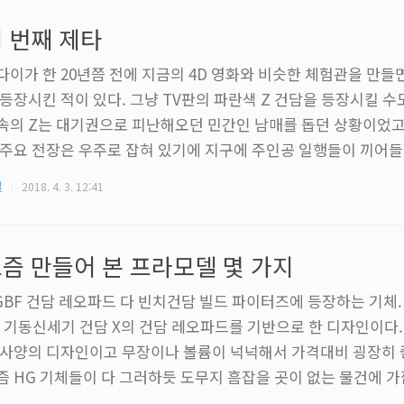
다. 뜬금없는 컵자랑에 죄 없는 친구들이 시달려야 했다. 원래는 
 번째 제타
려 했던 글..
다이가 한 20년쯤 전에 지금의 4D 영화와 비슷한 체험관을 만들
 등장시킨 적이 있다. 그냥 TV판의 파란색 Z 건담을 등장시킬 수
속의 Z는 대기권으로 피난해오던 민간인 남매를 돕던 상황이었고
 주요 전장은 우주로 잡혀 있기에 지구에 주인공 일행들이 끼어
던 모양이다. 결국 지구상에 존재하는 부대가 따로 있었고, 세 번
질
2018. 4. 3. 12:41
 그곳에서 하나 초기 검증 차원으로 들고 있었다는 설정이 붙었다
는 이름이 붙은 제타 3호기의 첫 번째 등장이다. △ 반다이 영상
타 3호기의 모습 제타 건담은 팬이 많은 기체였고, 우주세기에서 
즘 만들어 본 프라모델 몇 가지
기 좋은 건담에 ..
GBF 건담 레오파드 다 빈치건담 빌드 파이터즈에 등장하는 기체.
, 기동신세기 건담 X의 건담 레오파드를 기반으로 한 디자인이다.
 사양의 디자인이고 무장이나 볼륨이 넉넉해서 가격대비 굉장히 
즘 HG 기체들이 다 그러하듯 도무지 흠잡을 곳이 없는 물건에 가
장형을 선택 조립 할 수 있게 되어있고 사진은 중장형 기준이다.