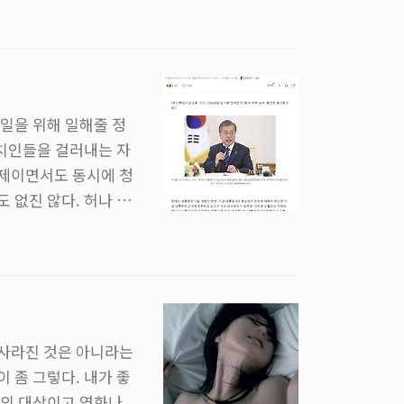
형에 맞게 무장을 다
 주역기체인 건담 X와
건담 레오파드는 나올
일을 위해 일해줄 정
정치인들을 걸러내는 자
축제이면서도 동시에 청
도 없진 않다. 허나 반
 가지고 있다. 그것도
정권의 임기 내내 계속
인에게 전달할 방법이
들의 심판이고 경고였
 사라진 것은 아니라는
 좀 그렇다. 내가 좋
음의 대상이고 영화나