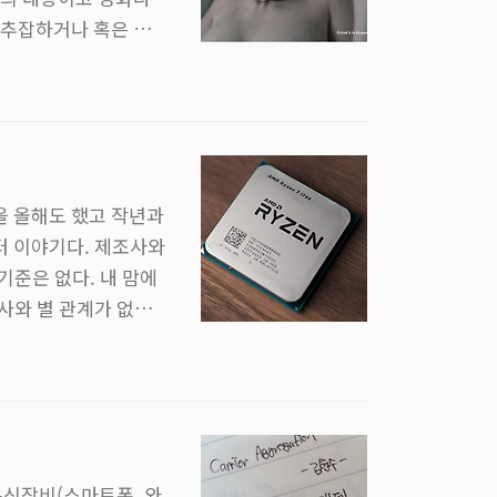
 추잡하거나 혹은 측
지 않다. 여성의 자위
테면 아래의 맥주 광
로 섹슈얼이라는 키워드
 행동하면 보이시한
을 올해도 했고 작년과
터 이야기다. 제조사와
기준은 없다. 내 맘에
조사와 별 관계가 없는
이다. 오로지 제품과
 돌아간 덕분에 쓸 이
직 잘 모르겠다. 써보
껴질 정도다. 괴상..
통신장비(스마트폰, 와