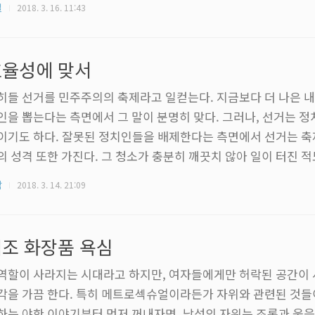
질
2018. 3. 16. 11:43
즘 이런 포격사양 기체를 만져본지 오래된 느낌이라 일부러 중장
였다. 제품 외적으로 걱정스런 구석이 있다. 기동신세기 건담 X의
담 에어마스터는 HGAW로 출시되어 있는데, 이 녀석의 원전인 
효율성에 맞서
미가 보이지 않..
히들 선거를 민주주의의 축제라고 일컫는다. 지금보다 더 나은 내
인을 뽑는다는 측면에서 그 말이 분명히 맞다. 그러나, 선거는 
이기도 하다. 잘못된 정치인들을 배제한다는 측면에서 선거는 
의 성격 또한 가진다. 그 청소가 충분히 깨끗치 않아 일이 터진 적
로 그 청소의 과정을 통해 망가진 나라를 되살려 낸 경험을 우리는
각
2018. 3. 14. 21:09
 번이나 말이다. 선거를 보는 나의 시각이 이렇기에 나는 선거가 
어져야 한다고 믿는다. 선거만큼 명확하게, 국민들의 뜻을 정치
 있을리가 없다. 지난 총선은 박근혜의 지속된 실정에 대한 국민
조 화장품 욕심
. 가볍지 않았던 그..
역할이 사라지는 시대라고 하지만, 여자들에게만 허락된 공간이
각을 가끔 한다. 특히 메트로섹슈얼이라든가 자위와 관련된 것들이
하는 야한 이야기부터 먼저 꺼내자면, 남성의 자위는 조롱과 웃