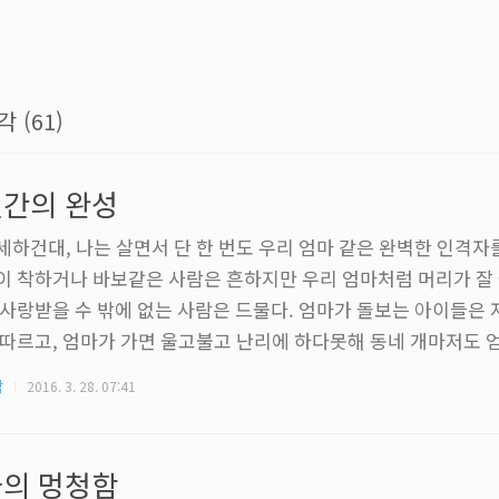
각 (61)
간의 완성
세하건대, 나는 살면서 단 한 번도 우리 엄마 같은 완벽한 인격자를
이 착하거나 바보같은 사람은 흔하지만 우리 엄마처럼 머리가 잘
 사랑받을 수 밖에 없는 사람은 드물다. 엄마가 돌보는 아이들은
 따르고, 엄마가 가면 울고불고 난리에 하다못해 동네 개마저도 
 챙겨주는 주인을 버리고 달려오기 일쑤다. 엄마에게서 뿜어져 나
각
2016. 3. 28. 07:41
 피부로 느끼고 있기 때문이리라. 엄마를 보며 나는 '인간의 완성
린다. 맞다. 우리 엄마는 옳은 방향으로 인격이 완성된 사람이다.
 들러 엄마와 아침밥을 먹으면서 결혼이나 연애쪽으로는 이젠 뭔
의 멍청함
 않는다는 이야기를 했..