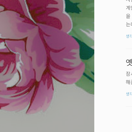
계
을
는
거
생
당
든
국
옛
다는
잠
해
생