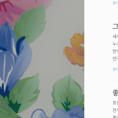
생
나
슬
새
누
한
연
턴
생
는
법
다
리
프
찬
픔