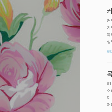
보
커
절
커
기
특
정
도
생
'
이
u
#
소
이
어
번