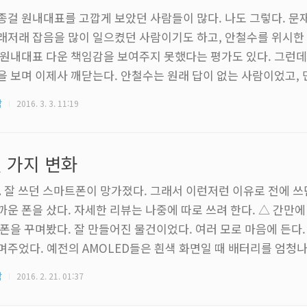
종걸 원내대표를 고깝게 보았던 사람들이 많다. 나도 그렇다. 문
래저래 잡음을 많이 일으켰던 사람이기도 하고, 안철수를 위시한
 원내대표 다운 책임감을 보여주지 못했다는 평가도 있다. 그런데
을 보며 이제사 깨닫는다. 안철수는 원래 답이 없는 사람이었고,
운게 정상이라는걸. 모두가 한 마음 한 뜻으로 일사분란하게 움
각
2016. 3. 3. 11:19
상할 노릇이겠지. 사람이 몇 명인데 다 같을리가 있겠나. 그게 민
하지 않고, 비효율적이고, 느리다. 하지만 옳다. 옳기 때문에 존속
 열두시간이 넘는 긴 시간동안 젊지 않은 나이에 지쳐가는 몸을 
 가지 변화
해냈다. 편한 신발을 ..
1. 잘 쓰던 스마트폰이 망가졌다. 그래서 이런저런 이유로 전에 쓰
까운 폰을 샀다. 자세한 리뷰는 나중에 따로 쓰려 한다. △ 간만
 폰을 꾸며봤다. 잘 만들어진 물건이었다. 여러 모로 마음에 든다.
며주었다. 예전의 AMOLED들은 흰색 화면일 때 배터리를 엄청
 짧아졌다. 그래서 검은색을 바탕으로 썼다. 근데 요즘 나오는 
각
2016. 2. 21. 01:37
이든 차이가 없단다. 삼성 갤럭시 노트인가 S6 리뷰에서 차이가 
데, 저게 삼성 패널이 들어간 물건인지 찾아보기도 귀찮았고 배