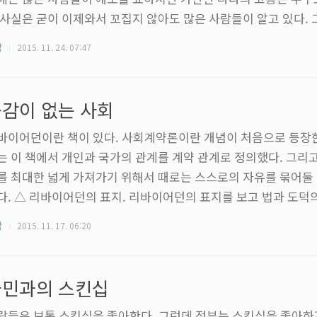
 사실은 굳이 이제와서 꼬집지 않아도 많은 사람들이 알고 있다. 
기에 마음이 영 편치가 않다. 죄없는 어린애들이 다치고 죽어나가
각
2015. 11. 24. 07:47
 단어를 써서 공감을 나타내라니. 저 참담한 기사를 접한 보통 
따봉'으로 표현될리가 있겠나. 메시지에 동의한다는 뜻의 '좋아요
다. 그러나 뭔가 뒷맛이 개운치 않다. 모든 대화와 소통이 빠르게
감이 없는 사회
, 사람들은 조금 간단한 방..
바이어던이란 책이 있다. 사회계약론이란 개념이 처음으로 등장한
는 이 책에서 개인과 국가의 관계를 계약 관계로 정의했다. 그리
를 최대한 넓게 가져가기 위해서 때로는 스스로의 자유를 묶어둘
다. △ 리바이어던의 표지. 리바이어던의 표지를 보고 법과 도덕
 때문이라는 생각이 들었다. 개개인만으로는 살면서 쏟아지는 고
각
2015. 11. 17. 06:20
 없다. 그렇기에 법과 도덕이라는 굴레를 만들어 스스로를 가둔다.
 권력이라는 무기를 만들어내며 사람들은 같이 살아가는 길을 택
 삶이기에 다른 다른 사람의 고통이나 아픔을 이해하지 못하는 사
국민과의 스킨십
덕적 판단을 기대할 수는 없다. 이..
람들은 보통 스킨십을 좋아한다. 그런데 정부는 스킨십을 좋아하지