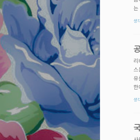
는
르
생
는
'
있
공
뒤
리
스
유
한
움
생
수
러
의
도
사