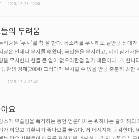
각
2015. 12. 29. 00:00
도 힘들었지만, 여러 번 들어야만 했던 당신이 더 아팠다는 것을 나는
퍼하지 않았으면 좋..
그들의 두려움
누리당은 '무시'를 참 잘 한다. 목소리를 무시해도 될만큼 상대가
리당은 언제나 무시를 해왔다. 국민들을 무시하고, 시위 참가자들
명을 무시한다 한들 큰 일이 없으리란걸 알기 때문이다. △ 한나
극, 환생 경제(2004) 그러다가 무시할 수 없을 만큼 충분히 강한
 헐뜯기 시작한다. 한나라당 국회의원들이 모여 극단을 창단한 뒤
각
2015. 12. 4. 03:42
 캐릭터로 그려낸 연극을 공연하며 사람들의 비웃음을 사도록 만들
은 잘 먹혀들어서 대다수의 순진한 국민들이 노무현이란 인물을 
. 사람들은 노무현을 우습게 여겼지만 정작 노무현을 우스운 사
좋아요
당은 항상 그를 두려워했다...
랑스가 무슬림을 폭격하는 동안 언론매체는 뭐하냐는 글이 해외 
이가 퍼왔고 기환씨가 좋아요를 눌렀다. 저 메시지에 공감한다. 
에는 많은 사람들이 애도를 표하지만 가난한 나라의 고통은 누구