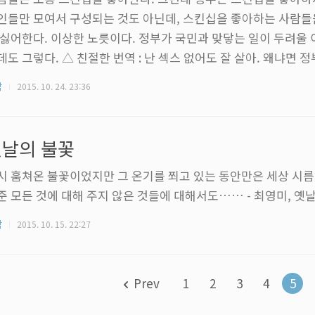
인들만 모여서 구성되는 것도 아닌데, 스킨십을 좋아하는 사람
 싫어한다. 이상한 노릇이다. 정부가 국민과 맞닿는 일이 두려울 
데도 그렇다. △ 친절한 번역 : 난 섹스 없어도 잘 살아. 왜냐면 
든. 스킨십을 하려 들지 않는 것 까지만 해도 참아줄 수 있다. 섹
각
2015. 10. 24. 23:36
에 손 좀 잡지 않는다고 큰일이야 나겠는가. 그런데 거기서 끝이 
다. 숱한 정치인들이 국민들을 정치적으로 강간한다. 국민의 역
정교과서를 만들고, 국민의 주머니를 강간하기 위해 세금을 올린다
날의 불꽃
 생각이 든다. ..
시 훔쳐온 불꽃이었지만 그 온기를 쬐고 있는 동안만은 세상 시름
준 모든 것에 대해 주지 않은 것들에 대해서도…… - 최영미, 옛
각
2015. 10. 15. 22:27
Prev
1
2
3
4
5