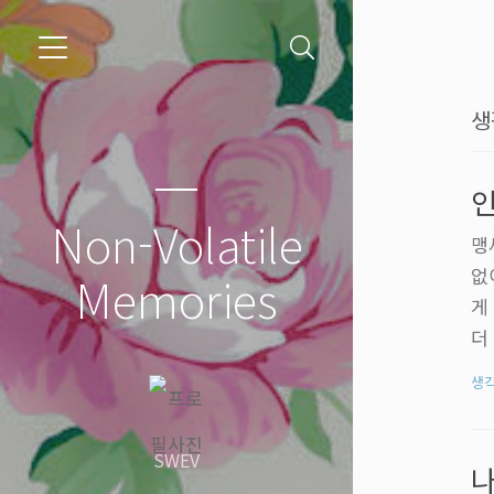
생
인
Non-Volatile
맹
없
Memories
게
더
밥
생
들
올
SWEV
에
나
질