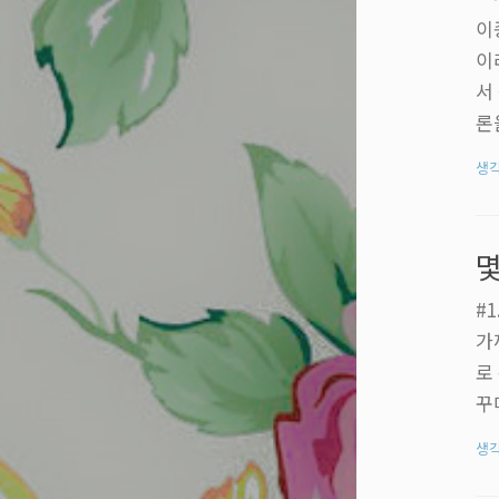
이
이
서
론
러
생
이
편
는
몇
토
#
가
로
꾸
지
생
색
한