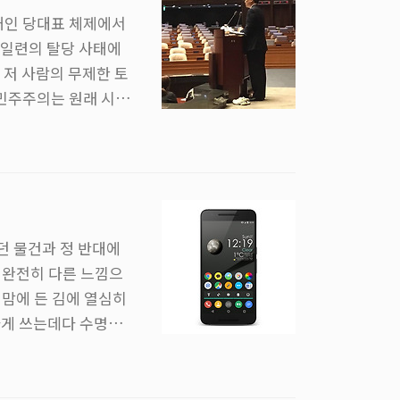
재인 당대표 체제에서
 일련의 탈당 사태에
 저 사람의 무제한 토
 민주주의는 원래 시끄
직이면 그건 그거대로
주주의다. 시끄럽고,
될 수 있었다. 저 남자
달래며 자신의 신념을
던 물건과 정 반대에
에 완전히 다른 느낌으
 맘에 든 김에 열심히
나게 쓰는데다 수명까
물건들은 흰색이든 검은
없다는 걸 본 것 같기는
터리 벤치마킹도 찾아