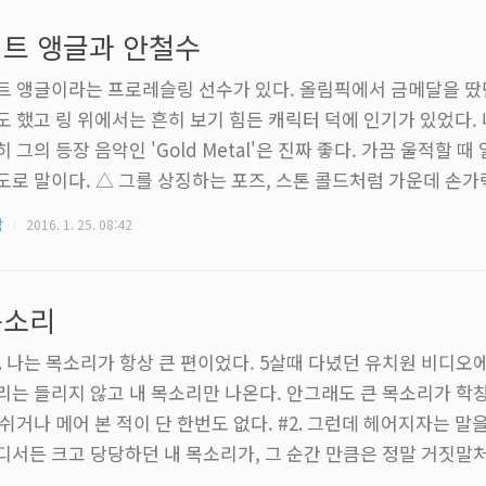
기 귀찮았다. 그냥 까만 폰에 까만 테마 가는거지 뭐 하는 생각으
트 앵글과 안철수
 즈음 만지..
트 앵글이라는 프로레슬링 선수가 있다. 올림픽에서 금메달을 땄
도 했고 링 위에서는 흔히 보기 힘든 캐릭터 덕에 인기가 있었다.
히 그의 등장 음악인 'Gold Metal'은 진짜 좋다. 가끔 울적할 
도로 말이다. △ 그를 상징하는 포즈, 스톤 콜드처럼 가운데 손
 충분히 멋지다. 커트 앵글의 인기가 좋았던 이유야 여러 가지가 
각
2016. 1. 25. 08:42
You Suck'이란 단어의 존재가 가장 클 것이라는 생각을 한다. 원
 등장할 때 커트 앵글을 야유하기 위해 등장 음악인 Gold Medal의
ck을 외치던 것이 시초인데, 어느 순간 부턴가 모든 관중들이 특별한
목소리
1. 나는 목소리가 항상 큰 편이었다. 5살때 다녔던 유치원 비디오
리는 들리지 않고 내 목소리만 나온다. 안그래도 큰 목소리가 학창
 쉬거나 메어 본 적이 단 한번도 없다. #2. 그런데 헤어지자는 말
디서든 크고 당당하던 내 목소리가, 그 순간 만큼은 정말 거짓말
 반복해서 힘겹게 쥐어짜내가며 이야기 했다. 헤어지자고. 미안하