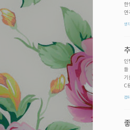
한
연
턴
생
는
법
다
추
리
인
들
기
C
달
컴
너
지
성
서.