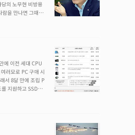
라당의 노무현 비방용
 사람을 만나면 그때부
, 노무현을 노가리라
었다. 그리고 그 방
우습게 보기 시작했
람으로 만들었던 새누
만에 이전 세대 CPU
 여러모로 PC 구매 시
서 8달 만에 조립 P
도를 지원하고 SSD가
쓰기엔 최적화가 안되어
 것이다. 그리고 이미
를 2개씩 주문해야 제
안 PC시장을 지켜보면