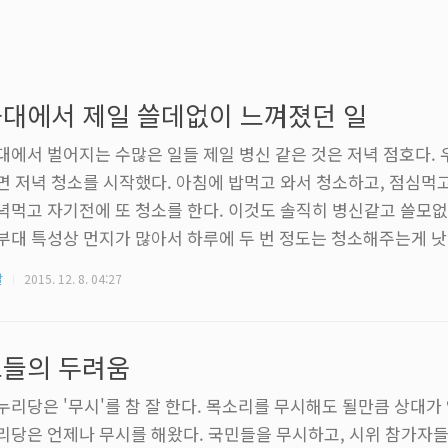
대에서 제일 쓸데없이 느껴졌던 일
대에서 벌어지는 수많은 일들 제일 병신 같은 것은 저녁 점호다. 
면 저녁 청소를 시작했다. 아침에 밥먹고 와서 청소하고, 점심먹고
녁먹고 자기전에 또 청소를 한다. 이것도 솔직히 병신같고 쓸모없
부대 특성상 먼지가 많아서 하루에 두 번 정도는 청소해주는게 낫
가 있다. 그런데 9시에 청소 시작해서 청소 마치고 옷 갈아입고,
말
2015. 12. 8. 04:27
상 시간이 빠듯하다. 9시 30분에 청소 마치고 저녁점호 시작하면
줄 흐른다. 청소시간에 미친듯이 뛰어야 하니까. 점호 시간도 유
 기분이 별로라거나 인근 부대에서 대형사고가 터졌다거나 등등 
그들의 두려움
 점호는 분위기가 ..
누리당은 '무시'를 참 잘 한다. 목소리를 무시해도 될만큼 상대가
리당은 언제나 무시를 해왔다. 국민들을 무시하고, 시위 참가자들