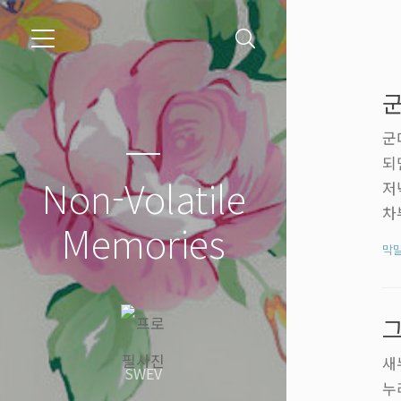
군
군
되
Non-Volatile
저
차
Memories
때
막
항
줄
의
녁
새
SWEV
누