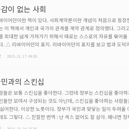
용 컴퓨터 견적을 짜보기로 했다. 작정하고 비싸게 만들어보기로 
감이 없는 사회
러/감성품질 모두를 고려해야 ..
바이어던이란 책이 있다. 사회계약론이란 개념이 처음으로 등장한
는 이 책에서 개인과 국가의 관계를 계약 관계로 정의했다. 그리
를 최대한 넓게 가져가기 위해서 때로는 스스로의 자유를 묶어둘
다. △ 리바이어던의 표지. 리바이어던의 표지를 보고 법과 도덕
 때문이라는 생각이 들었다. 개개인만으로는 살면서 쏟아지는 고
각
2015. 11. 17. 06:20
 없다. 그렇기에 법과 도덕이라는 굴레를 만들어 스스로를 가둔다.
 권력이라는 무기를 만들어내며 사람들은 같이 살아가는 길을 택
 삶이기에 다른 다른 사람의 고통이나 아픔을 이해하지 못하는 사
국민과의 스킨십
덕적 판단을 기대할 수는 없다. 이..
람들은 보통 스킨십을 좋아한다. 그런데 정부는 스킨십을 좋아하지
인들만 모여서 구성되는 것도 아닌데, 스킨십을 좋아하는 사람
 싫어한다. 이상한 노릇이다. 정부가 국민과 맞닿는 일이 두려울 
데도 그렇다. △ 친절한 번역 : 난 섹스 없어도 잘 살아. 왜냐면 
든. 스킨십을 하려 들지 않는 것 까지만 해도 참아줄 수 있다. 섹
각
2015. 10. 24. 23:36