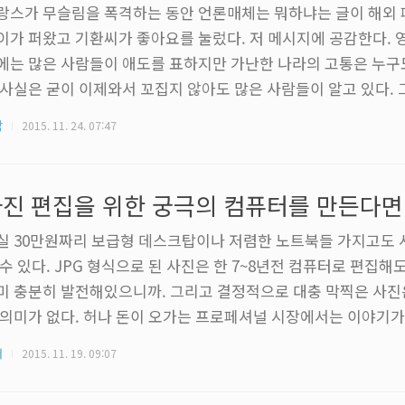
랑스가 무슬림을 폭격하는 동안 언론매체는 뭐하냐는 글이 해외 
이가 퍼왔고 기환씨가 좋아요를 눌렀다. 저 메시지에 공감한다. 
에는 많은 사람들이 애도를 표하지만 가난한 나라의 고통은 누구
 사실은 굳이 이제와서 꼬집지 않아도 많은 사람들이 알고 있다. 
기에 마음이 영 편치가 않다. 죄없는 어린애들이 다치고 죽어나가
각
2015. 11. 24. 07:47
 단어를 써서 공감을 나타내라니. 저 참담한 기사를 접한 보통 
따봉'으로 표현될리가 있겠나. 메시지에 동의한다는 뜻의 '좋아요
다. 그러나 뭔가 뒷맛이 개운치 않다. 모든 대화와 소통이 빠르게
진 편집을 위한 궁극의 컴퓨터를 만든다면
, 사람들은 조금 간단한 방..
실 30만원짜리 보급형 데스크탑이나 저렴한 노트북들 가지고도 
 수 있다. JPG 형식으로 된 사진은 한 7~8년전 컴퓨터로 편집해
미 충분히 발전해있으니까. 그리고 결정적으로 대충 막찍은 사진
 의미가 없다. 허나 돈이 오가는 프로페셔널 시장에서는 이야기가
 한장당 용량이 수십MB를 넘나드는건 물론이고 제대로 된 색상
터
2015. 11. 19. 09:07
 엉망진창으로 쏟아져 나온다. 전공수업 들으며 모니터의 색역에
 찾아보는 중인데 주변에 사진 찍는 친구들이 몇 있다보니 재미삼