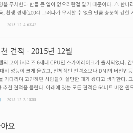
명을 무시한다 한들 큰 일이 없으리란걸 알기 때문이다. △ 한나
극, 환생 경제(2004) 그러다가 무시할 수 없을 만큼 충분히 강한
 헐뜯기 시작한다. 한나라당 국회의원들이 모여 극단을 창단한 뒤
각
2015. 12. 4. 03:42
 캐릭터로 그려낸 연극을 공연하며 사람들의 비웃음을 사도록 만들
은 잘 먹혀들어서 대다수의 순진한 국민들이 노무현이란 인물을 
. 사람들은 노무현을 우습게 여겼지만 정작 노무현을 우스운 사
천 견적 - 2015년 12월
당은 항상 그를 두려워했다...
텔의 코어 i시리즈 6세대 CPU인 스카이레이크가 출시되었다. 간
 대비 성능이 크게 올랐고, 전체적인 전력소모나 DMI의 버전업등
를 기다리며 고민하던 사람들이 살만한 때가 왔다고 생각한다. 그래
용 추천 견적을 올린다. 아래에 있는 모든 견적은 64비트 버전 윈
려있기 때문에 어지간하면 64비트 윈도를 쓰길. 윈도 7은 요즘 
터
2015. 12. 2. 15:55
무나도 느린 운영체제이고, 윈도 8.1이나 윈도 10을 쓰는게 좋을
 파일엔 나와있지 않지만 30만원대를 제외한 모든 견적은 메모리
능을 뽑아낼 수 있다. 부품을 고른 기준은 정말 간단하다. 오랫동
좋아요
.