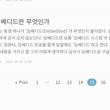
에 손 좀 잡지 않는다고 큰일이야 나겠는가. 그런데 거기서 끝이 
다. 숱한 정치인들이 국민들을 정치적으로 강간한다. 국민의 역
정교과서를 만들고, 국민의 주머니를 강간하기 위해 세금을 올린다
임베디드란 무엇인가
 생각이 든다. ..
는 동생 하나가 '임베디드(Embedded)'가 무엇인지 물어왔다.
하게 감이 오지 않는단다. 임베디드란 보통 '임베디드 시스템'의 
드 컴퓨터, 임베디드 회로를 짧게 말할때도 '임베디드'라고 한다. 
 내용을 가지고 뭘 그리 어렵게 생각하나 싶어서 임베디드로 구글
 봐도 설명들이 어렵게 쓰여 있었다. 한 번에 딱 알아들을만한 설
터
2015. 10. 23. 11:30
 간단하게 통화로 설명을 해주고 나니 이건 따로 정리해서 글로 
 생각이 들었다. 그래서 쓴다. △ 최초의 컴퓨터인 에니악(Eniac
의 PC처럼 속편하게 쓸 물건이 못되었다. 커다란 방 하나를 통째
Prev
1
···
12
13
14
15
16
도 무지하..