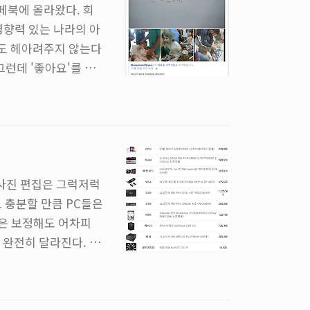
페북에 올라왔다. 희
영향력 있는 나라의 아
도 헤아려주지 않는다
그런데 '좋아요'를 누
는 마당에 '좋아요'라
사람들의 마음이 고작
'인것은 당연히 알고
 진행되는 세상이 온
사진 편집은 그럭저럭
도 충분할 만큼 PC들은
은 보정해도 어차피
 완전히 달라진다. 사
을 보지 못하면 결과물
 대해서 요즘 이리저
아서 궁극의 사진 편