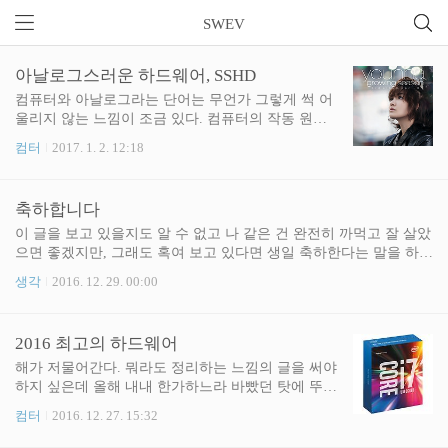
SWEV
아날로그스러운 하드웨어, SSHD
컴퓨터와 아날로그라는 단어는 무언가 그렇게 썩 어
울리지 않는 느낌이 조금 있다. 컴퓨터의 작동 원리
에 디지털 신호와 관련된 여러 원리가 들어가기도 하
컴터
2017. 1. 2. 12:18
는데다가 예전엔 아날로그에 가깝게 작동했던 부분
들도 요즘은 디지털로 전환되는 경우가 상당히 많아
져서다. 특히 전기와 관계된 부분이 그런데, 마더보
축하합니다
드의 CPU 전원부나 파워 서플라이가 디지털화 되는
일이 요즘엔 굉장히 잦아졌다. 디지털이라는 단어가
이 글을 보고 있을지도 알 수 없고 나 같은 건 완전히 까먹고 잘 살았
여기 저기서 괜찮은 의미로 쓰이다보니 상대적으로
으면 좋겠지만, 그래도 혹여 보고 있다면 생일 축하한다는 말을 하고
아날로그가 조금 낡고 구식인 방식처럼 보일때도 많
싶습니다. 잘 지내는지, 건강한지, 그 순진하고 착한 성격에 또 나처
생각
2016. 12. 29. 00:00
다. 허나 디지털이 아날로그보다 더 우월하다고 말하
럼 거지 발싸개 같은 놈한테 걸려서 맘 아플 일은 없었는지 항상 걱
기는 조금 어렵다. 초창기의 디지털 방식 게임패드나
정스럽고 보고싶어 연락을 하고픈 마음은 굴뚝같지만 그러면 안된
조이스틱은 사용자의 세세한 움직임을 제대로 전달
다는 생각으로 1년 반째 열심히 꾹꾹 참고 있어요. 그러니까 혹여 이
2016 최고의 하드웨어
하지 못해 아날로그 스틱이 나올 때 까지 게이머들을
글을 볼지 모르는 당신도 잘 견뎌내길. 건강하길.
괴롭혔고, 대표적인 ..
해가 저물어간다. 뭐라도 정리하는 느낌의 글을 써야
하지 싶은데 올해 내내 한가하느라 바빴던 탓에 뚜렷
하게 쓸만한 내용이 없었다. 한참 생각해 보다 요사
컴터
2016. 12. 27. 15:32
이에 새 글을 너무 안올린 기분이라 간만에 컴퓨터와
관련된 글을 쓴다. 제조사와 제품을 가리지 않고 잘