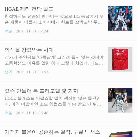
한 일, 못한 일을 따져볼 셈이다. 잘한 것과 못한 것을
HGAE 제타 건담 발표
칼같이 나누는 일은 건전한 조직을 만드는데 도움이
된다. 내가 만드는 조직과 시장은 아니지만, 그래도
친절하게도 요즘의 반다이는 앞으로 HG 등급에서 무
하고 싶은 이야기가 없는 건 아니니까 쓴다. 당연한
슨 제품이 나올지 소비자에게 힌트를 꼬박꼬박 주는
이야기지만 객관적 기준 같은 거 없다. 맘에 들면 칭
편이다. 소비자에게는 두 가지 힌트가 주어지는데,
덕질
2016. 11. 21. 02:24
찬하고 맘에 안들면 욕을 할 뿐이다. 하루에 100명도
하나는 RG이고, 또 다른 하나는 HG 빌드 파이터즈
오지 않는 블로그에 굽신거리는 회사도 없을테고 반
제품군이다. RG는 개발비가 굉장히 비싸다. 인기가
대로 나한테 특별히 못되게 군 회사도 없다. 그냥 순
검증된 기체만 내놓을 수 밖에 없고, 이런 애들은 HG
의심을 강요받는 시대
전히 내 마음이 판단 기준이다. 그러니까 ..
등급에서 리뉴얼을 해도 똑같이 잘 팔린다. 그래서 R
G와 최근의 HG 리바이브는 어느 정도 제품 라인업이
작가가 주인공을 '아름답게' 그리려 들지 않는 것이야
겹치며 순서도 거의 비슷하게 따라오는 편이었다. 빌
고등학생도 이유를 알만 하니 그렇다 치겠다. 패드립
드 파이터즈에 바리에이션 기체가 등장하면 곧 원형
이 난무하는 작가의 트위터도 얼마든지 이론적 방패
생각
2016. 11. 21. 00:52
이 되는 제품을 내놓던 것도 반다이의 규칙이다. 여
를 세울 수 있을 것이다. 생각은 자유고 그걸 표현하
차하면 금형을 같이 써서 돈을 아낄 수도 있었고 원
는 것도 자유다. 자유엔 책임이 당연하게 따라붙어야
형에 비해서 상대적으로 팬덤이 약한 빌드 파이터즈
한다는 것을 잊어선 안되겠지만 말이다. 그런데 작가
요즘 만들어 본 프라모델 몇 가지
소속 기체를 통해 소비자들의 반응을 살피기도 좋..
가 그림을 '더럽게' 혹은 '더러워 보이게' 그린 것이 메
시지를 전달하기 위한 장치가 아니라 실제 작가가 더
HGCE 블래스트 임펄스할 말이 굉장히 많은 물건인
러운 사람이었던 것 뿐이라면 이 때부터 대중은 도대
데, 아직 미발매인 소드 임펄스를 배송 받고 난 뒤에
체 어떻게 해야 하나 싶다. 상식과 통념을 거부하면
따로 글을 하나 쓰는게 나을 것 같아 일단 말을 아낀
덕질
2016. 11. 19. 06:46
서 발생하는 불편함을 참아가며 작품에 의미를 주려
다. 빌어먹을 한정판만 아니었다면 느긋하게 샀을텐
던 독자들은 뭐가 되냐는 말이다. 더 화가 나는 건, 꼴
데 좀 짜증스럽다. 주인공 기체를 한정판으로 내는
같잖은 작품에 꼴같잖은 스스로의 생각을 더해 되지
건 반다이스럽지 않아서 싫다. 이젠 그러지 않았으면
기적과 불운이 공존하는 걸작, 구글 넥서스
도 않은 말을 지껄였던 것을 반성하는 사람이 없..
한다. 그래도 키트는 좋다. 생각이 많아지는 키트지